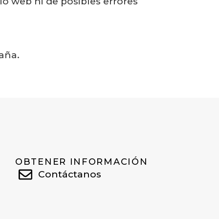
io web ni de posibles errores
paña.
OBTENER INFORMACIÓN
Contáctanos