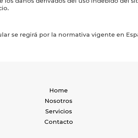
e los daños derivados del uso indebido del sit
cio.
tular se regirá por la normativa vigente en Es
Home
Nosotros
Servicios
Contacto